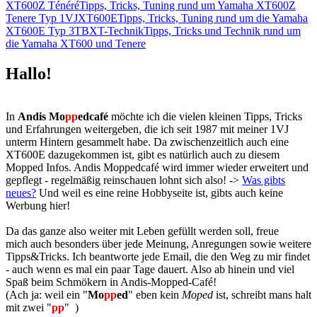
XT600Z Ténéré
Tipps, Tricks, Tuning rund um Yamaha XT600Z
Tenere Typ 1VJ
XT600E
Tipps, Tricks, Tuning rund um die Yamaha
XT600E Typ 3TB
XT-Technik
Tipps, Tricks und Technik rund um
die Yamaha XT600 und Tenere
Hallo!
In
Andis Mo
pp
edcafé
möchte ich die vielen kleinen Tipps, Tricks
und Erfahrungen weitergeben, die ich seit 1987 mit meiner 1VJ
unterm Hintern gesammelt habe. Da zwischenzeitlich auch eine
XT600E dazugekommen ist, gibt es natürlich auch zu diesem
Mopped Infos. Andis Moppedcafé wird immer wieder erweitert und
gepflegt - regelmäßig reinschauen lohnt sich also! ->
Was gibts
neues?
Und weil es eine reine Hobbyseite ist, gibts auch keine
Werbung hier!
Da das ganze also weiter mit Leben gefüllt werden soll, freue
mich auch besonders über jede Meinung, Anregungen sowie weitere
Tipps&Tricks. Ich beantworte jede Email, die den Weg zu mir findet
- auch wenn es mal ein paar Tage dauert. Also ab hinein und viel
Spaß beim Schmökern in Andis-Mopped-Café!
(Ach ja: weil ein "
Mo
pp
ed
" eben kein
Moped
ist, schreibt mans halt
mit zwei "
pp
"
)