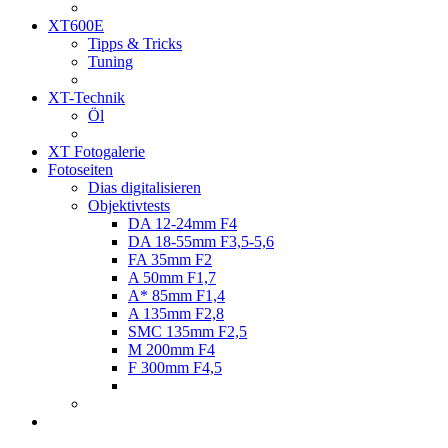
XT600E
Tipps & Tricks
Tuning
XT-Technik
Öl
XT Fotogalerie
Fotoseiten
Dias digitalisieren
Objektivtests
DA 12-24mm F4
DA 18-55mm F3,5-5,6
FA 35mm F2
A 50mm F1,7
A* 85mm F1,4
A 135mm F2,8
SMC 135mm F2,5
M 200mm F4
F 300mm F4,5