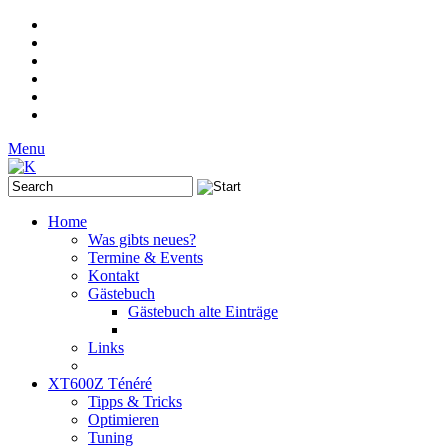
Menu
Home
Was gibts neues?
Termine & Events
Kontakt
Gästebuch
Gästebuch alte Einträge
Links
XT600Z Ténéré
Tipps & Tricks
Optimieren
Tuning